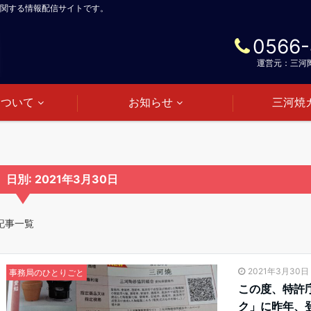
関する情報配信サイトです。
0566-
運営元：三河
について
お知らせ
三河焼
日別: 2021年3月30日
記事一覧
2021年3月30日
事務局のひとりごと
この度、特許庁
ク」に昨年、