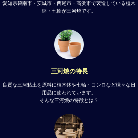
愛知県碧南市・安城市・西尾市・高浜市で製造している植木
三河陶器協同組合解散及び事務所閉所のお知らせ
鉢・七輪が三河焼です。
三河焼の特長
良質な三河粘土を原料に植木鉢や七輪・コンロなど様々な日
用品に使われています。
そんな三河焼の特徴とは？