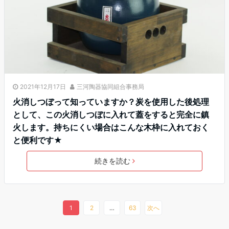
2021年12月17日
三河陶器協同組合事務局
火消しつぼって知っていますか？炭を使用した後処理
として、この火消しつぼに入れて蓋をすると完全に鎮
火します。持ちにくい場合はこんな木枠に入れておく
と便利です★
続きを読む
1
2
…
63
次へ