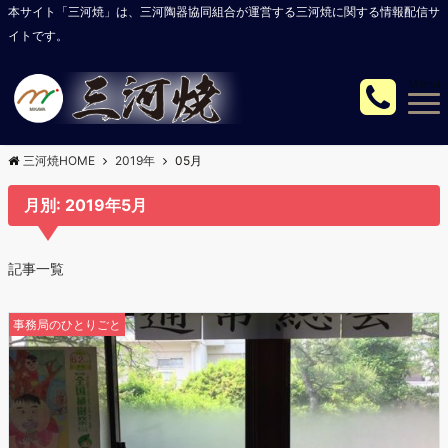
本サイト「三河焼」は、三河陶器協同組合が運営する三河焼に関する情報配信サ
イトです。
Menu
三河焼HOME
2019年
05月
月別: 2019年5月
記事一覧
事務局のひとりごと