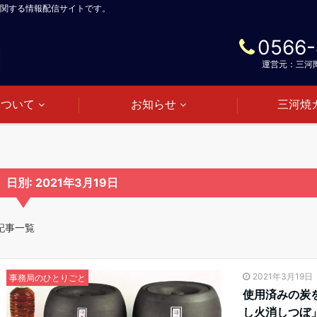
関する情報配信サイトです。
0566-
運営元：三河
について
お知らせ
三河焼
日別: 2021年3月19日
記事一覧
2021年3月19日
事務局のひとりごと
使用済みの炭
し火消しつぼ