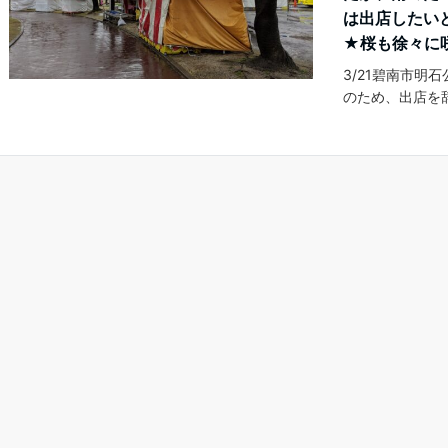
は出店したい
★桜も徐々に
3/21碧南市
のため、出店を