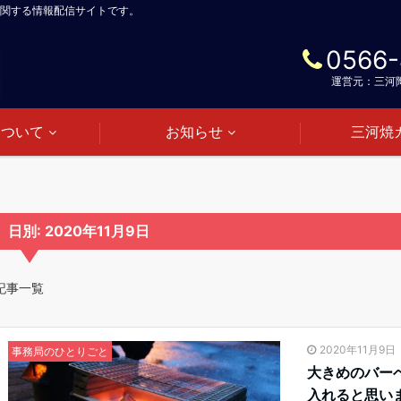
関する情報配信サイトです。
0566-
運営元：三河
について
お知らせ
三河焼
日別: 2020年11月9日
記事一覧
2020年11月9日
事務局のひとりごと
大きめのバー
入れると思い