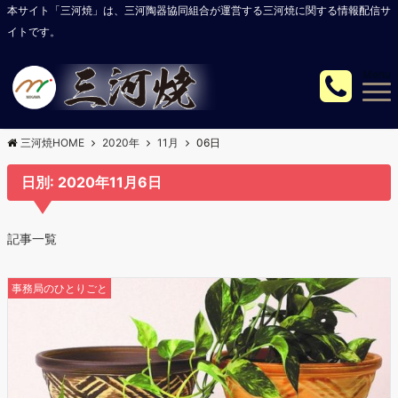
本サイト「三河焼」は、三河陶器協同組合が運営する三河焼に関する情報配信サ
イトです。
Menu
三河焼HOME
2020年
11月
06日
日別: 2020年11月6日
記事一覧
事務局のひとりごと