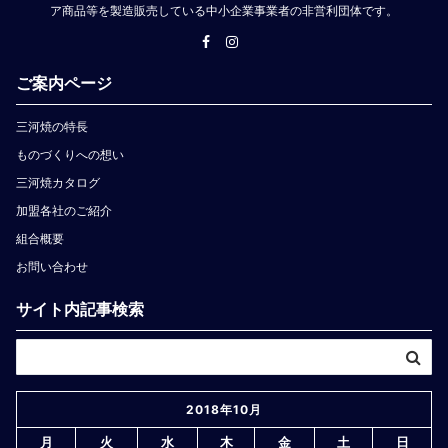
ア商品等を製造販売している中小企業事業者の非営利団体です。
ご案内ページ
三河焼の特長
ものづくりへの想い
三河焼カタログ
加盟各社のご紹介
組合概要
お問い合わせ
サイト内記事検索
2018年10月
月
火
水
木
金
土
日