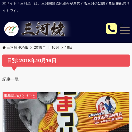
本サイト「三河焼」は、三河陶器協同組合が運営する三河焼に関する情報配信サ
イトです。
Menu
三河焼HOME
2018年
10月
16日
日別: 2018年10月16日
記事一覧
事務局のひとりごと