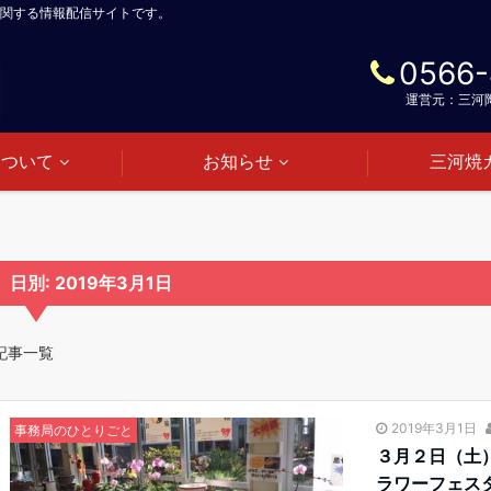
関する情報配信サイトです。
0566-
運営元：三河
について
お知らせ
三河焼
日別: 2019年3月1日
記事一覧
2019年3月1日
事務局のひとりごと
３月２日（土
ラワーフェス