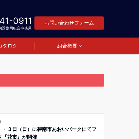
41-0911
お問い合わせフォーム
陶器協同組合事務局
カタログ
組合概要
）・３日（日）に碧南市あおいパークにてフ
タ『花市』が開催