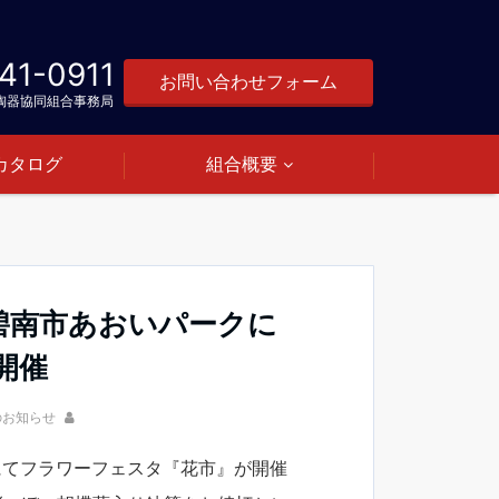
41-0911
お問い合わせフォーム
陶器協同組合事務局
カタログ
組合概要
碧南市あおいパークに
開催
のお知らせ
にてフラワーフェスタ『花市』が開催