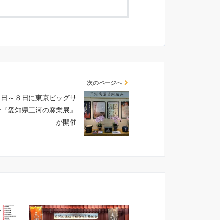
次のページへ
５日～８日に東京ビッグサ
で『愛知県三河の窯業展』
が開催