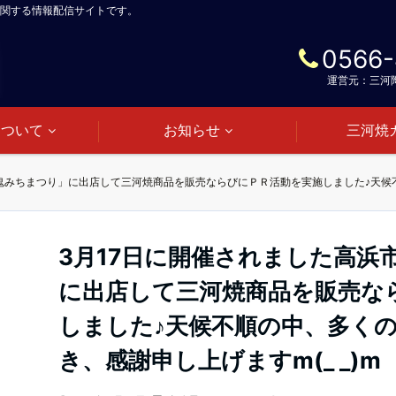
関する情報配信サイトです。
0566-
運営元：三河
について
お知らせ
三河焼
3月17日に開催されました高浜
に出店して三河焼商品を販売な
しました♪天候不順の中、多く
き、感謝申し上げますm(_ _)m