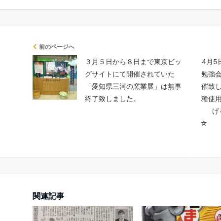
前のページへ
３月５日から８日まで東京ビッ
4月
グサイトにて開催されていた
勉強
「愛知県三河の窯業展」は無事
催致
終了致しました。
種使
げ
☆
関連記事