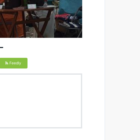
ー
Feedly