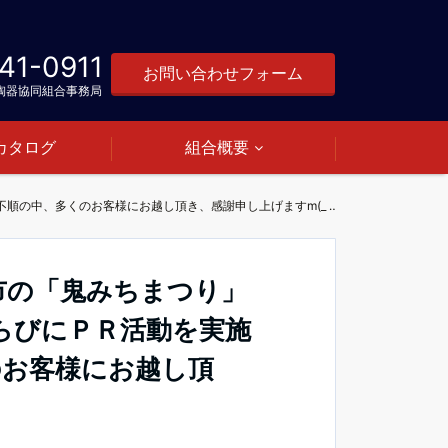
41-0911
お問い合わせフォーム
陶器協同組合事務局
カタログ
組合概要
3月17日に開催されました高浜市の「鬼みちまつり」に出店して三河焼商品を販売ならびにＰＲ活動を実施しました♪天候不順の中、多くのお客様にお越し頂き、感謝申し上げますm(_ _)m
市の「鬼みちまつり」
らびにＰＲ活動を実施
のお客様にお越し頂