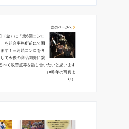
次のページへ
5日（金）に「第6回コンロ
会」を組合事務所前にて開
します！三河焼コンロを各
用して今後の商品開発に繋
るべく改善点等を話し合いたいと思います
 （※昨年の写真よ
り）