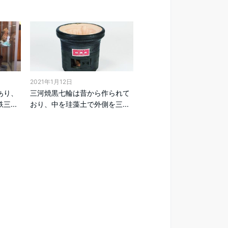
2021年1月12日
あり、
三河焼黒七輪は昔から作られて
...
おり、中を珪藻土で外側を三...