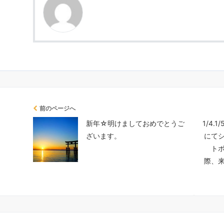
前のページへ
新年☆明けましておめでとうご
1/4
ざいます。
にて
ト
際、