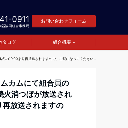
41-0911
お問い合わせフォーム
陶器協同組合事務局
カタログ
組合概要
ケーブルテレビKATCHの情報カムカムにて組合員の板倉製陶所が製造している三河焼火消つぼが放送されました☆今日（1/6)の19:00より再放送されますので、ご覧になってくださいね♪
カムカムにて組合員の
焼火消つぼが放送され
より再放送されますの