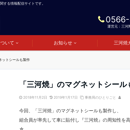
関する情報配信サイトです。
0566-
運営元：三河
について
お知らせ
三河焼
ネットシールも製作
「三河焼」のマグネットシール
2018年11月2日
2019年1月17日
事務局のひとりごと
今回、「三河焼」のマグネットシールも製作し、
組合員が率先して車に貼付し『三河焼』の周知性を
☆