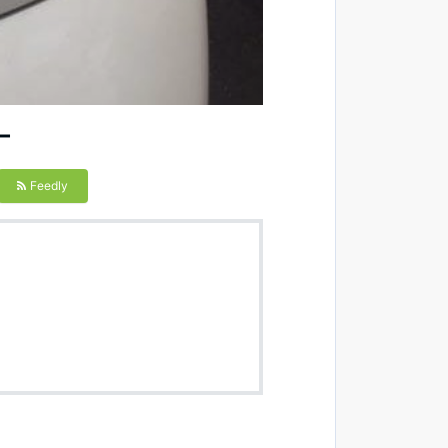
ー
Feedly