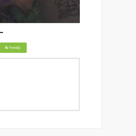
ー
Feedly