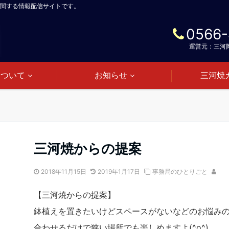
関する情報配信サイトです。
0566-
運営元：三河
について
お知らせ
三河焼
三河焼からの提案
2018年11月15日
2019年1月17日
事務局のひとりごと
【三河焼からの提案】
鉢植えを置きたいけどスペースがないなどのお悩み
合わせるだけで狭い場所でも楽しめますよ(^o^)