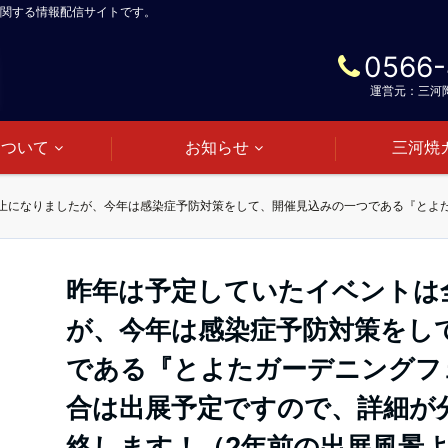
関する情報配信サイトです。
0566-
運営元：三河
について
お知らせ
三河焼
昨年は予定していたイベントは
が、今年は感染症予防対策をし
である『とよたガーデニングフェ
合は出展予定ですので、詳細が
絡します！（2年前の出展風景