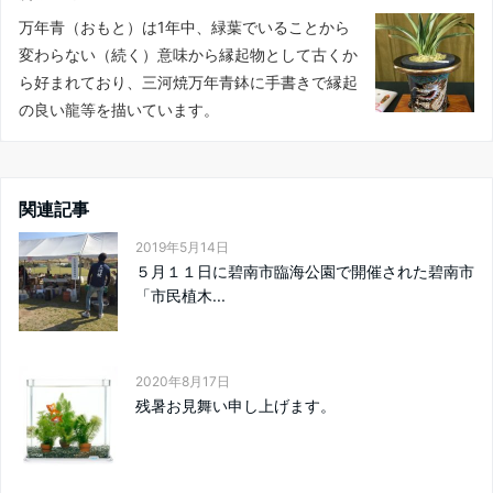
万年青（おもと）は1年中、緑葉でいることから
変わらない（続く）意味から縁起物として古くか
ら好まれており、三河焼万年青鉢に手書きで縁起
の良い龍等を描いています。
関連記事
2019年5月14日
５月１１日に碧南市臨海公園で開催された碧南市
「市民植木...
2020年8月17日
残暑お見舞い申し上げます。