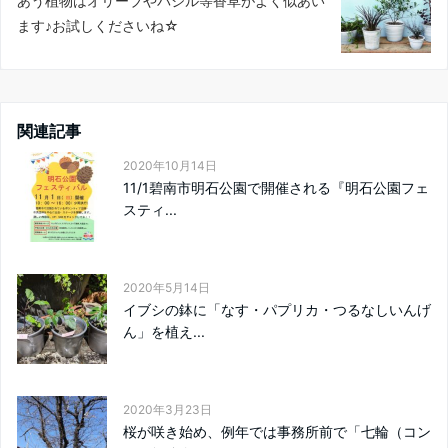
あう植物はオリーブやバジル等香草がよく似あい
ます♪お試しくださいね☆
関連記事
2020年10月14日
11/1碧南市明石公園で開催される『明石公園フェ
スティ...
2020年5月14日
イブシの鉢に「なす・パプリカ・つるなしいんげ
ん」を植え...
2020年3月23日
桜が咲き始め、例年では事務所前で「七輪（コン