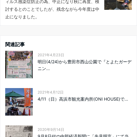
ィルス感染症防止の為、中止になり秋に再度、検
討するとのことでしたが、残念ながら今年度は中
止になりました。
関連記事
2021年4月23日
明日(4/24)から豊田市西山公園で『とよたガーデ
ニン...
2021年4月12日
4/11（日）高浜市観光案内所(ONI HOUSE)で...
2020年9月14日
9月8日付の中部経済新聞に「先見明言」にて当