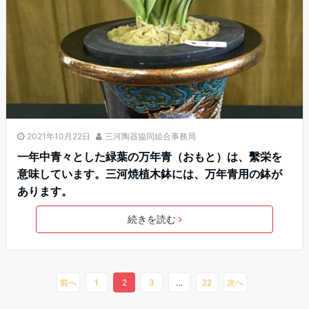
2021年10月22日
三河陶器協同組合事務局
一年中青々とした緑葉の万年青（おもと）は、繫栄を
意味しています。三河焼植木鉢には、万年青用の鉢が
あります。
続きを読む
前へ
1
2
3
…
22
次へ